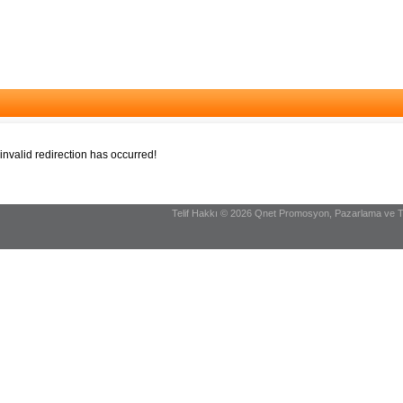
invalid redirection has occurred!
Telif Hakkı © 2026 Qnet Promosyon, Pazarlama ve Turi